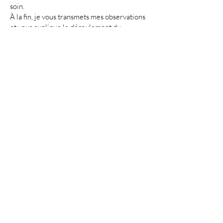
soin.
À la fin, je vous transmets mes observations
et vous explique le déroulement du
processus.
Contactez-moi
Tarifs de mes séances de soin
et coaching
• Coaching poids 1H : 40€
• Soin Reiki 1H : 40€
• Nettoyage énergétique 1H30 80€
• Passeur, Passeur d'âmes : 40
€
• Ressenti photo 10€
Le bien-être, mon poids idéal.