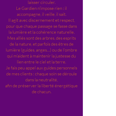
laisser circuler.
Le Gardien n’impose rien : il
accompagne, il veille, il sait.
Il agit avec discernement et respect,
pour que chaque passage se fasse dans
la lumière et la cohérence naturelle.
Mes alliés sont des arbres, des esprits
de la nature, et parfois des êtres de
lumière (guides, anges…) ou de l'ombre
qui m’aident à maintenir la justesse du
lien entre le ciel et la terre.
Je fais peu appel aux guides personnels
de mes clients : chaque soin se déroule
dans la neutralité,
afin de préserver la liberté énergétique
de chacun.