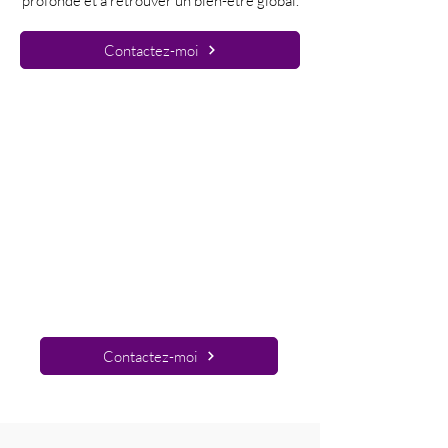
profonde et à retrouver un bien-être global.
Contactez-moi
Tarifs de mes séances de soin
et coaching
• Coaching poids 1H : 40€
• Soin Reiki 1H : 40€
• Nettoyage énergétique 1H30 80€
• Passeur, Passeur d'âmes : 40
€
Le bien-être, mon poids idéal.
Contactez-moi